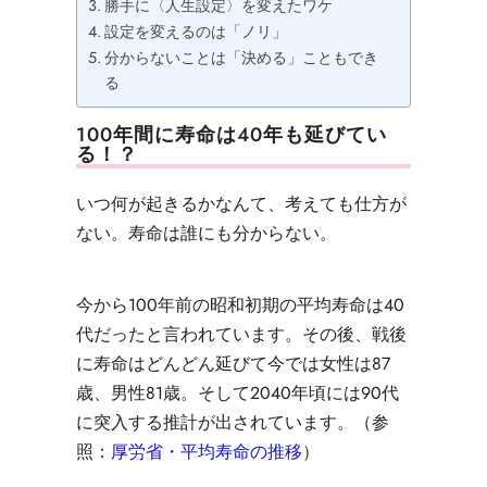
勝手に〈人生設定〉を変えたワケ
設定を変えるのは「ノリ」
分からないことは「決める」こともでき
る
100年間に寿命は40年も延びてい
る！？
いつ何が起きるかなんて、
考えても仕方が
ない。
寿命は誰にも分からない。
今から100年前の昭和初期の平均寿命は40
代だったと言われています。
その後、戦後
に寿命はどんどん延びて
今では女性
は87
歳、男性81歳。そして
2040年頃には
90代
に突入する推計が出されています。
（参
照：
厚労省・平均寿命の推移
）