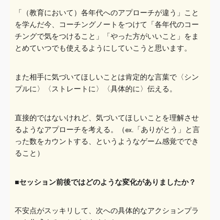
「（教育において）各年代へのアプローチが違う」こと
を学んだ今、コーチングノートを
つけて「各年代のコー
チングで気をつけること」「
やった方がいいこ
と」をま
とめていつでも使えるようにしていこうと思います。
また相手に気づいてほしいことは肯定的な言葉で〈シン
プルに
〉
〈
ストレート
に
〉
〈
具体的に
〉
伝える。
直接的ではないけれど、気づいてほしいことを理解させ
るようなア
プローチを考える。（ex.「ありがとう」と言
った数をカウントする、というようなゲーム感覚ででき
ること）
■セッション前後ではどのような変化がありましたか？
不安点がスッキリして、次への具体的なアクションプラ